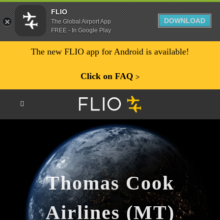
FLIO
DOWNLOAD
The Global Airport App
FREE - In Google Play
The new FLIO app for Android is available!
Click on FAQ
ᐳ
Thomas Cook
Airlines (MT)