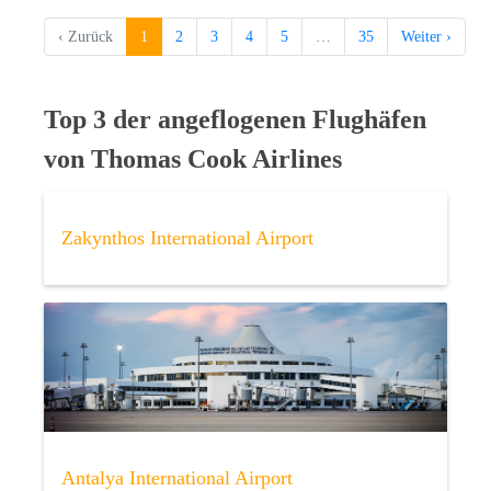
‹ Zurück
1
2
3
4
5
…
35
Weiter ›
Top 3 der angeflogenen Flughäfen
von Thomas Cook Airlines
Zakynthos International Airport
Antalya International Airport