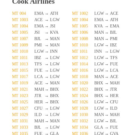
Cook Airlines
MT 004
EMA
→
ATH
MT 1002
LGW
→
ACE
MT 1003
ACE
→
LGW
MT 1004
EMA
→
ATH
MT 1004
EMA
→
JSI
MT 1005
KVA
→
EMA
MT 1005
JSI
→
KVA
MT 1006
MAN
→
BJL
MT 1007
BJL
→
MAN
MT 1008
MAN
→
PMI
MT 1009
PMI
→
MAN
MT 1010
LGW
→
IBZ
MT 1010
LGW
→
INN
MT 1011
INN
→
LGW
MT 1011
IBZ
→
LGW
MT 1012
LGW
→
TFS
MT 1013
TFS
→
LGW
MT 1014
LGW
→
FUE
MT 1015
FUE
→
LGW
MT 1016
LGW
→
LCA
MT 1017
LCA
→
LGW
MT 1018
MAN
→
ACE
MT 1019
ACE
→
MAN
MT 1020
BHX
→
MAH
MT 1021
MAH
→
BHX
MT 1022
BHX
→
JTR
MT 1023
JTR
→
BHX
MT 1024
BHX
→
HER
MT 1025
HER
→
BHX
MT 1026
LGW
→
CFU
MT 1027
CFU
→
LGW
MT 1028
LGW
→
ILD
MT 1029
ILD
→
LGW
MT 1030
MAN
→
MAH
MT 1031
MAH
→
MAN
MT 1032
LGW
→
BJL
MT 1033
BJL
→
LGW
MT 1034
GLA
→
FUE
MT 1035
FUE
→
GLA
MT 1036
LGW
→
GVA