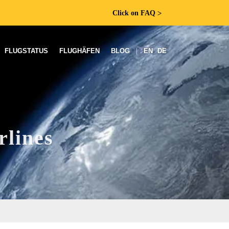
Click on FAQ
ᐳ
FLUGSTATUS
FLUGHÄFEN
BLOG
|
EN
DE
rlines