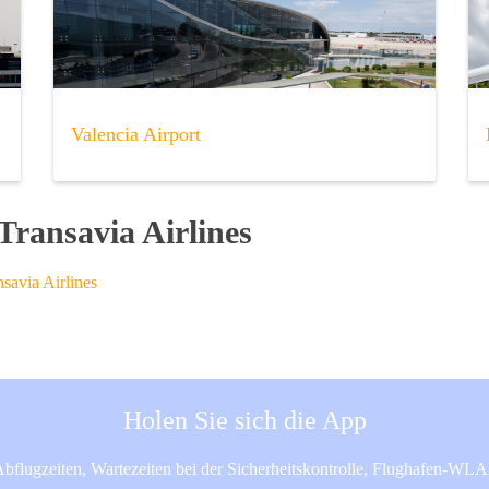
Valencia Airport
ransavia Airlines
savia Airlines
Holen Sie sich die App
bflugzeiten, Wartezeiten bei der Sicherheitskontrolle, Flughafen-WL