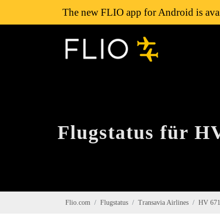
The new FLIO app for Android is avai
Flugstatus für H
Flio.com
Flugstatus
Transavia Airlines
HV 67