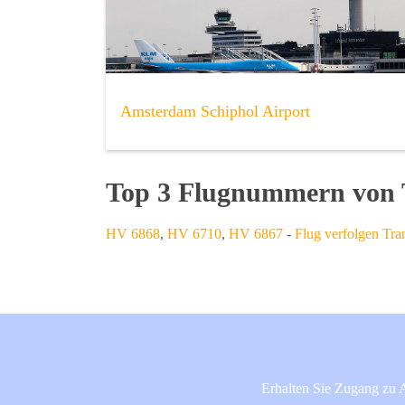
Amsterdam Schiphol Airport
Top 3 Flugnummern von T
HV 6868
,
HV 6710
,
HV 6867
-
Flug verfolgen Tran
Erhalten Sie Zugang zu A